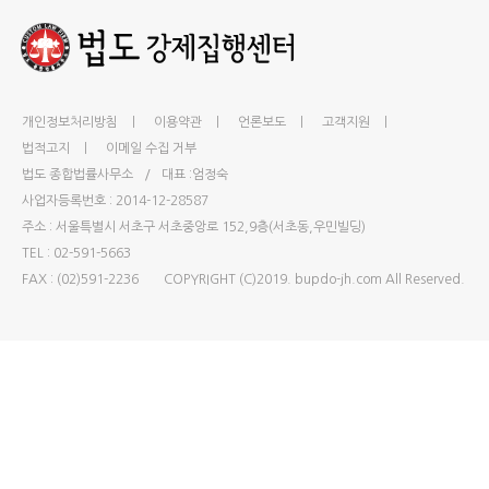
개인정보처리방침 ㅣ
이용약관 ㅣ
언론보도 ㅣ
고객지원 ㅣ
법적고지 ㅣ
이메일 수집 거부
법도 종합법률사무소
/
대표 :엄정숙
사업자등록번호 : 2014-12-28587
주소 : 서울특별시 서초구 서초중앙로 152,9층(서초동,우민빌딩)
TEL :
02-591-5663
FAX :
(02)591-2236
COPYRIGHT (C)2019.
bupdo-jh.com
All Reserved.